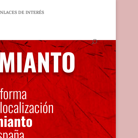
NLACES DE INTERÉS
AMIANTO
aforma
localización
ianto
spaña