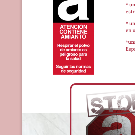
* u
estr
* u
en u
*
un
Esp