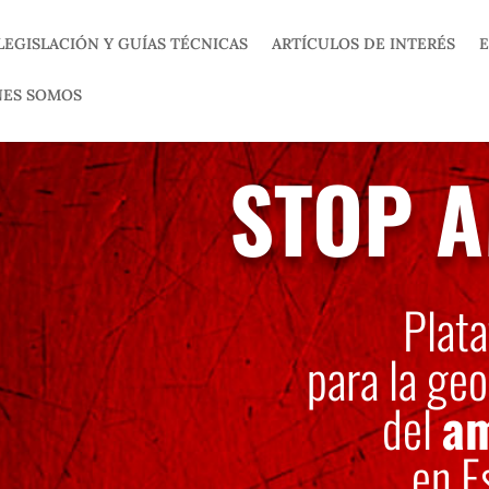
LEGISLACIÓN Y GUÍAS TÉCNICAS
ARTÍCULOS DE INTERÉS
E
NES SOMOS
STOP 
Plat
para la geo
del
am
en E