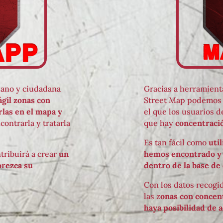
dano y ciudadana
Gracias a herramient
ágil zonas con
Street Map podemos 
rlas en el mapa y
el que los usuarios d
contrarla y tratarla
que hay
concentraci
Es tan fácil como
uti
tribuirá a crear
un
hemos encontrado y q
orezca su
dentro de la base de
Con los datos recogi
las z
onas con concen
haya posibilidad de a